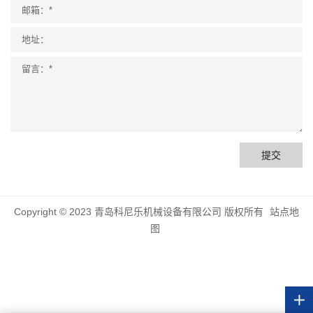
提交
Copyright © 2023 青岛科尼乐机械设备有限公司 版权所有
站点地
图