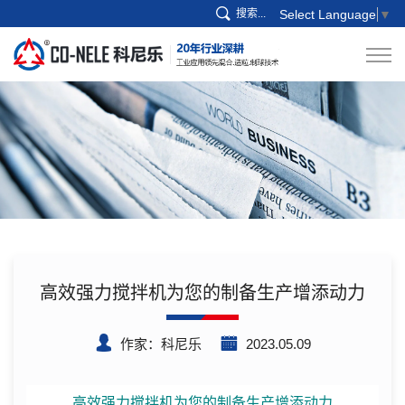
搜索...
Select Language
▼
高效强力搅拌机为您的制备生产增添动力
作家：科尼乐
2023.05.09
高效强力搅拌机为您的制备生产增添动力