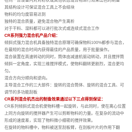
在同一台设备内对对粉状或其他状态混合物进行效果出色的制备
其结构设计可保证混合工具上不会结块
物料的均匀度容易达到
独特的混合质量，避免混合物产生离析
对于干料、湿料都可以进行批次式或连续式混合工作
CR系列强力混合机产品介绍：
倾斜式强力混合机具备独特混合原理可确保物料100%都参与混合，
在最短的混合时间内获得最佳的产品质量，用于批量操作。
混合装置在高速转动的同时，筒体由减速机驱动转动，并且搅拌筒
倾斜一定角度，实现三维搅拌模式，使物料翻转更剧烈，混合更均
匀。
混合方向分顺向和逆向。
主导混合工作的三大部件：旋转的混合筒体、旋转的混合工具、可
调节的多功能刮板
CR系列混合机杰出的制备效果通过以下三点得到保证：
CR系列倾斜式混合机使物料槽一起旋转，与此同时，使在离心位置
上同方向旋转的搅拌器产生可以剪断物料的力量。在复杂的流动中
形成的速度差，实现了物料微小细密的搅拌效果。
在旋转的物料槽中，物料被送至刮板臂，在刮板叶片的作用下翻